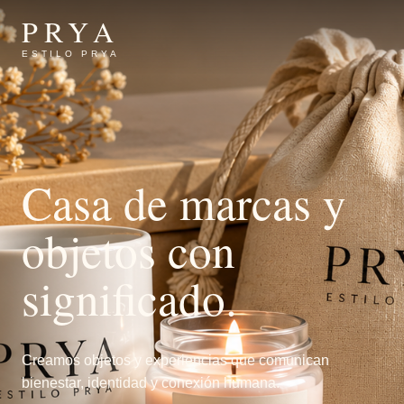
PRYA
ESTILO PRYA
Casa de marcas y
objetos con
significado.
Creamos objetos y experiencias que comunican
bienestar, identidad y conexión humana.